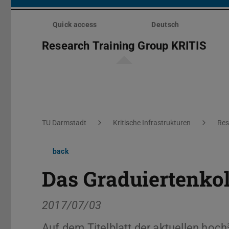
Skip
menu
Quick access
Deutsch
Research Training Group KRITIS
You are here:
TU Darmstadt
Kritische Infrastrukturen
Res
back
Das Graduiertenkol
2017/07/03
Auf dem Titelblatt der aktuellen hoch