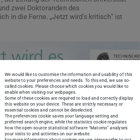
 und zwei Doktoranden des
 in die Ferne. „Jetzt wird's kritisch“ ist
We would like to customise the information and usability of this
website to your preferences and needs. To this end, we use so-
called cookies. Please choose which cookies you would like to
enable when visiting our webpages.
Some of these cookies are required to load and correctly display
this website on your device. These are strictly necessary or
essential cookies and cannot be deselected.
The preferences cookie saves your language setting and
preferred search engine, while the statistics cookie regulates
how the open-source statistical software “Matomo” analyses
your visits to and activities on our website.
For more information about cookies we use, please refer to our