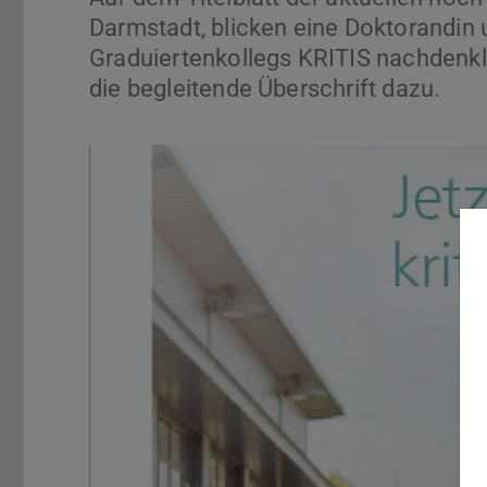
Darmstadt, blicken eine Doktorandin
Graduiertenkollegs KRITIS nachdenklich
die begleitende Überschrift dazu.