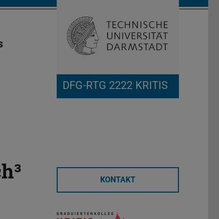
Open search 
Home of 
s
DFG-RTG 2222 KRITIS
ch³
KONTAKT