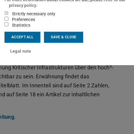
privacy policy
.
Strictly necessary only
Preferences
Statistics
ACCEPT ALL
SAVE & CLOSE
Legal note
chung Kritischer Infrastrukturen über den hoch³-
ichtbar zu sein. Erwähnung findet das
elblatt. Im Innenteil sind auf Seite 2 Zahlen,
 auf Seite 18 ein Artikel zur inhaltlichen
eitung.