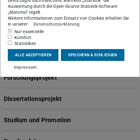
bevorzugte Suchmaschine, während „Statistik“ die
Arbeitsgebiet(e)
Auswertung durch die Open-Source-Statistik-Software
„Matomo“ regelt.
Institut für Bahnsysteme und Bahntechnik
Weitere Informationen zum Einsatz von Cookies erhalten Sie
in unserer
Datenschutzerklärung
.
Kontakt
Nur essentielle
Komfort
Statistiken
Forschungsinteressen
ALLE AKZEPTIEREN
SPEICHERN & SCHLIESSEN
Impressum
Forschungsprojekt
Dissertationsprojekt
Studium und Promotion