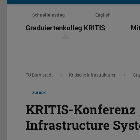
Menü
überspringen
Schnelleinstieg
English
Graduiertenkolleg KRITIS
Mi
Sie befinden sich hier:
TU Darmstadt
Kritische Infrastrukturen
Gra
zurück
KRITIS-Konferenz 
Infrastructure Sy