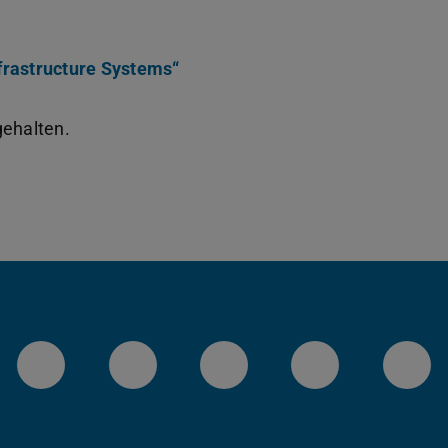
frastructure Systems“
gehalten.
LinkedIn-Seite der TU Darmstadt
Instagram-Kanal der TU 
Bluesky-Kanal de
Facebook-
You