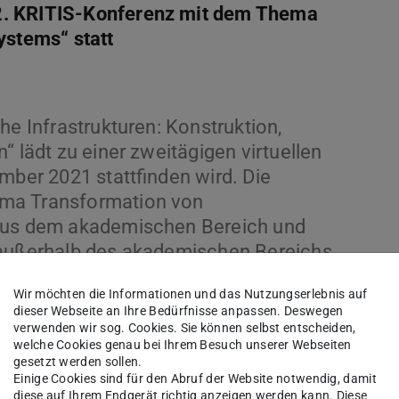
 2. KRITIS-Konferenz mit dem Thema
ystems“ statt
he Infrastrukturen: Konstruktion,
“ lädt zu einer zweitägigen virtuellen
mber 2021 stattfinden wird. Die
ema Transformation von
 aus dem akademischen Bereich und
 außerhalb des akademischen Bereichs.
Wir möchten die Informationen und das Nutzungserlebnis auf
dieser Webseite an Ihre Bedürfnisse anpassen. Deswegen
verwenden wir sog. Cookies. Sie können selbst entscheiden,
welche Cookies genau bei Ihrem Besuch unserer Webseiten
gesetzt werden sollen.
Einige Cookies sind für den Abruf der Website notwendig, damit
diese auf Ihrem Endgerät richtig anzeigen werden kann. Diese