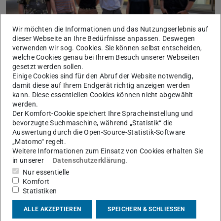
Wir möchten die Informationen und das Nutzungserlebnis auf
dieser Webseite an Ihre Bedürfnisse anpassen. Deswegen
verwenden wir sog. Cookies. Sie können selbst entscheiden,
welche Cookies genau bei Ihrem Besuch unserer Webseiten
gesetzt werden sollen.
Einige Cookies sind für den Abruf der Website notwendig,
damit diese auf Ihrem Endgerät richtig anzeigen werden
Am 4. Juli verteidigte Tilman Beck erfolgreich seine
kann. Diese essentiellen Cookies können nicht abgewählt
werden.
Doktorarbeit „Context Matters – Analysis and Integration
Der Komfort-Cookie speichert Ihre Spracheinstellung und
of Contextual Factors for Stance Classification Models“.
bevorzugte Suchmaschine, während „Statistik“ die
Auswertung durch die Open-Source-Statistik-Software
Alle Kolleg:innen von KRITIS gratulieren Tilman herzlich
„Matomo“ regelt.
und wünschen ihm alles Gute für seinen weiteren
Weitere Informationen zum Einsatz von Cookies erhalten Sie
Werdegang!
in unserer
Datenschutzerklärung
.
Nur essentielle
Komfort
Statistiken
KONTAKT
ALLE AKZEPTIEREN
SPEICHERN & SCHLIESSEN