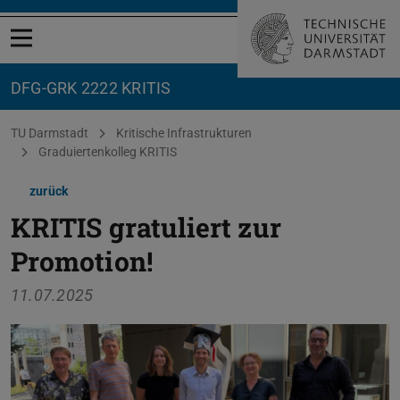
Menü öffnen
DFG-GRK 2222 KRITIS
Sie befinden sich hier:
TU Darmstadt
Kritische Infrastrukturen
Graduiertenkolleg KRITIS
zurück
KRITIS gratuliert zur
Promotion!
11.07.2025