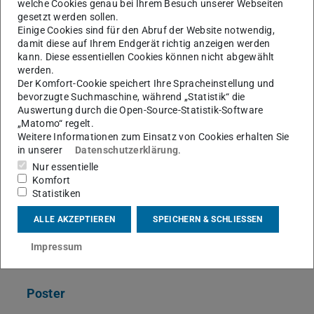
welche Cookies genau bei Ihrem Besuch unserer Webseiten
gesetzt werden sollen.
Einige Cookies sind für den Abruf der Website notwendig,
damit diese auf Ihrem Endgerät richtig anzeigen werden
kann. Diese essentiellen Cookies können nicht abgewählt
werden.
Der Komfort-Cookie speichert Ihre Spracheinstellung und
bevorzugte Suchmaschine, während „Statistik“ die
Auswertung durch die Open-Source-Statistik-Software
Bild: Raphael Longoni
„Matomo“ regelt.
Weitere Informationen zum Einsatz von Cookies erhalten Sie
in unserer
Datenschutzerklärung
.
Nur essentielle
Komfort
Statistiken
ALLE AKZEPTIEREN
SPEICHERN & SCHLIESSEN
Kommunale Raumpolitik, technische
Infrastrukturen und ihre Kritikalität in Freiburg i. Ü.
Impressum
1350-1550 (Arbeitstitel)
Poster
(PDF-Datei)
(wird in neuem Tab geöffnet)