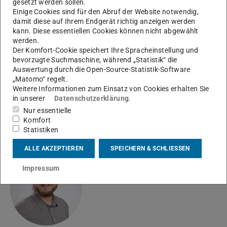
gesetzt werden sollen.
Einige Cookies sind für den Abruf der Website notwendig,
damit diese auf Ihrem Endgerät richtig anzeigen werden
kann. Diese essentiellen Cookies können nicht abgewählt
werden.
Der Komfort-Cookie speichert Ihre Spracheinstellung und
FB 13: Bau- und Umweltingenieurwissenschaften
bevorzugte Suchmaschine, während „Statistik“ die
Auswertung durch die Open-Source-Statistik-Software
Yannick Burmeister
M.Sc.
„Matomo“ regelt.
Weitere Informationen zum Einsatz von Cookies erhalten Sie
in unserer
Datenschutzerklärung
.
Nur essentielle
Komfort
Statistiken
ALLE AKZEPTIEREN
SPEICHERN & SCHLIESSEN
Jens Wala
M.Sc.
Impressum