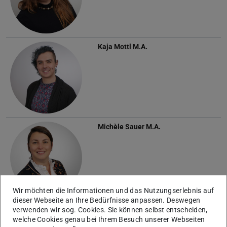
Kaja Mottl
M.A.
Michèle Sauer
M.A.
Wir möchten die Informationen und das Nutzungserlebnis auf
dieser Webseite an Ihre Bedürfnisse anpassen. Deswegen
Sven Schibgilla
M.Ed.
verwenden wir sog. Cookies. Sie können selbst entscheiden,
welche Cookies genau bei Ihrem Besuch unserer Webseiten